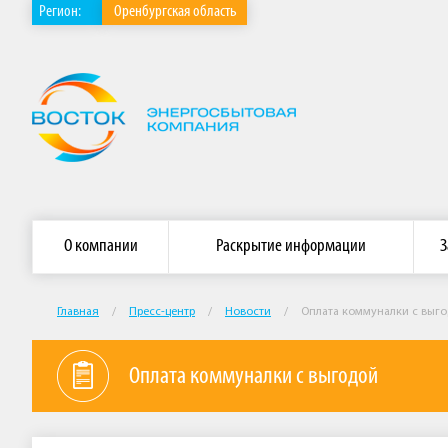
Регион:
Оренбургская область
,
в
ы
Главная страница АО «Энергосбытовая компания «Восток»
б
р
а
т
ь
д
р
у
О компании
Раскрытие информации
З
г
о
й
Главная
/
Пресс-центр
/
Новости
/
Оплата коммуналки с выг
р
е
г
Оплата коммуналки с выгодой
и
о
н