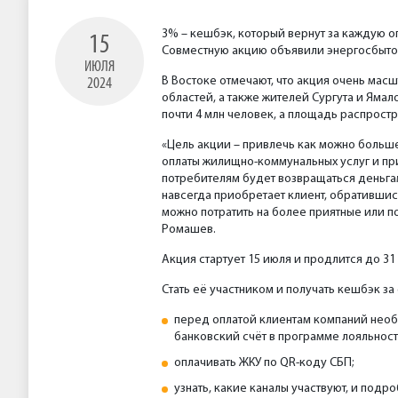
3% – кешбэк, который вернут за каждую о
15
Совместную акцию объявили энергосбытово
ИЮЛЯ
В Востоке отмечают, что акция очень мас
2024
областей, а также жителей Сургута и Ямал
почти 4 млн человек, а площадь распростра
«Цель акции – привлечь как можно больш
оплаты жилищно-коммунальных услуг и пр
потребителям будет возвращаться деньгам
навсегда приобретает клиент, обратившис
можно потратить на более приятные или п
Ромашев.
Акция стартует 15 июля и продлится до 31
Стать её участником и получать кешбэк за
перед оплатой клиентам компаний необ
банковский счёт в программе лояльнос
оплачивать ЖКУ по QR-коду СБП;
узнать, какие каналы участвуют, и подр