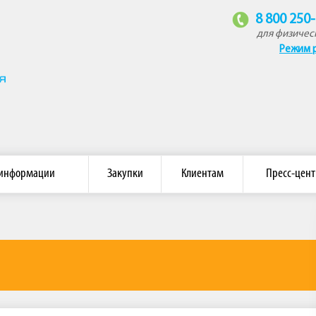
8 800 250
для физичес
Режим 
омпания «Восток»
 информации
Закупки
Клиентам
Пресс-цент