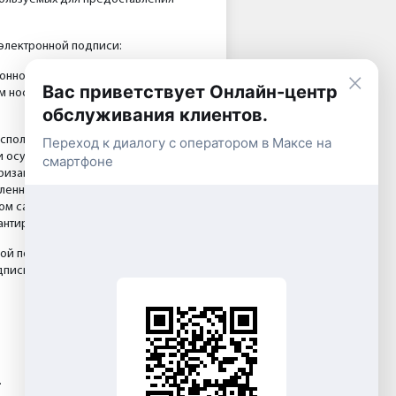
электронной подписи:
онной подписью, признается
×
Вас приветствует Онлайн-центр
м носителе, подписанному
обслуживания клиентов.
использованием простой
Переход к диалогу с оператором в Максе на
 осуществляются в соответствии с
смартфоне
ризации пользователей в
вленным гарантирующим
ом сайте гарантирующего
рантирующего поставщика.
й подписи, и потребитель -
писи, обязаны соблюдать его
.