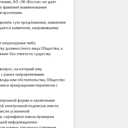
тению, АО «ЭК «Восток» не дает
его фамилия (наименование
я прочтению.
еделить суть предложения, заявления
щается заявителю, направившему
ат нецензурные либо
ву должностного лица Общества, а
ение без ответа по существу
вопрос, на который ему
и с ранее направляемыми
воды или обстоятельства, Общество
ния и прекращении переписки с
ектронной форме и заключении
ой электронной подписью или по
числе усиленной
, сертификат ключа проверки
ающей информационно-
ользуемых для предоставления