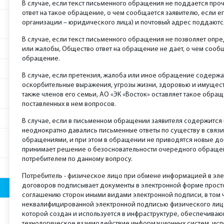
В случае, если текст письменного обращения не поддается проч
ответ на такое обращение, о чем сообщается заявителю, если 
организации – юридического лица) и почтовый адрес поддаютс
В случае, если текст письменного обращения не позволяет опр
или жалобы, Общество ответ на обращение не дает, о чем сооб
обращение.
В случае, если претензия, жалоба или иное обращение содерж
оскорбительные выражения, угрозы жизни, здоровью и имущест
также членов его семьи, АО «ЭК «Восток» оставляет такое обращ
поставленных в нем вопросов.
В случае, если в письменном обращении заявителя содержится 
неоднократно давались письменные ответы по существу в связ
обращениями, и при этом в обращении не приводятся новые до
принимает решение о безосновательности очередного обраще
потребителем по данному вопросу.
Потребитель - физическое лицо при обмене информацией в эл
договоров подписывает документы в электронной форме прост
соглашению сторон иными видами электронной подписи, в том 
неквалифицированной электронной подписью физического лица
которой создан и используется в инфраструктуре, обеспечив
технологическое взаимодействие информационных систем, исп