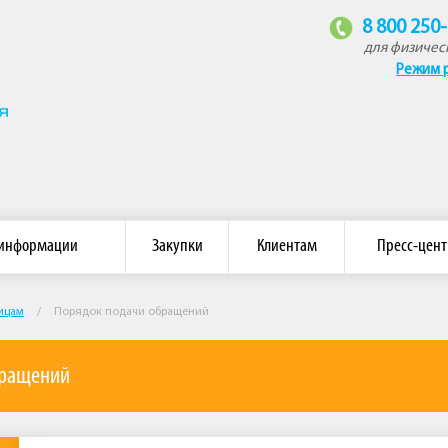
8 800 250
для физичес
Режим 
омпания «Восток»
 информации
Закупки
Клиентам
Пресс-цент
ицам
/
Порядок подачи обращений
бращений