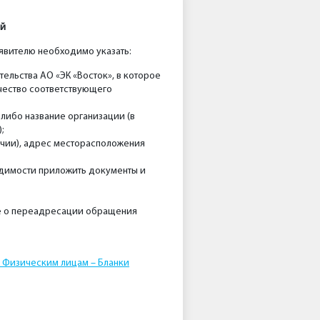
ей
явителю необходимо указать:
ельства АО «ЭК «Восток», в которое
чество соответствующего
 либо название организации (в
;
ичии), адрес месторасположения
одимости приложить документы и
ие о переадресации обращения
– Физическим лицам – Бланки